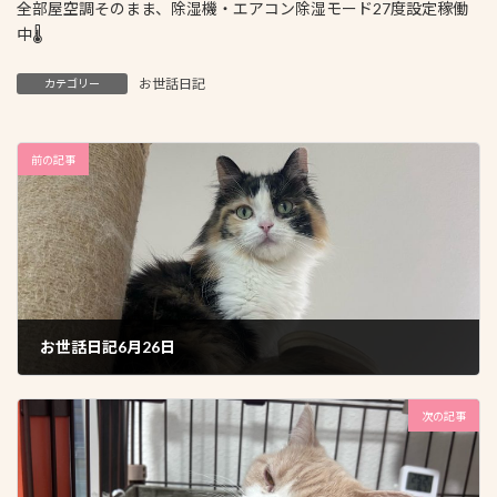
全部屋空調そのまま、除湿機・エアコン除湿モード27度設定稼働
中🌡
お世話日記
カテゴリー
前の記事
お世話日記6月26日
2026年6月27日
次の記事