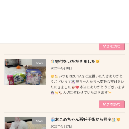
新しく猫スタッフに｢マリン｣ちゃんがやってき
ました
ミヌエットの女の子です
ま
だお迎え後の検査中のため、こちらのHP・お世
話日記にのみ公開中
☡_✍ マリンちゃんのお
世話について
排便がありましたら、病院に便
を […]
続きを読む
寄付をいただきました
news
2026年4月18日
いつもKIZUNAをご支援いただきありがと
うございます
猫ちゃんたちへ素敵な寄付をい
ただきました
本当にありがとうございます
大切に使わせていただきます‪
続きを読む
おこめちゃん避妊手術から帰宅
news
2026年4月17日