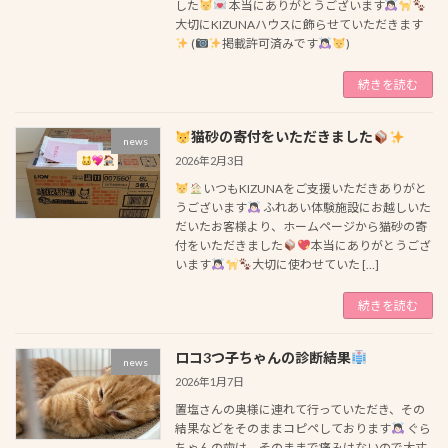
した
本当にありがとうございます
大切にKIZUNAハウスに飾らせていただきます
(
掲載許可済みです
)
続きを読む
猫砂の寄付をいただきました
news
2026年2月3日
いつもKIZUNAをご支援いただきありがと
うございます
ふれあい体験施設にお越しいた
だいたお客様より、ホームページから猫砂の寄
付をいただきました
本当にありがとうござ
います
大切に使わせていた […]
続きを読む
ロコ3つ子ちゃんの診断結果
news
2026年1月7日
置塩さんの奥様に連れて行っていただき、その
結果などをそのままコピペしております
ぐら
ちゃんの歯は、そのままで痛みはないので大丈