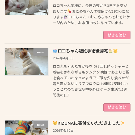
ロコちゃん同様に、今日の夜から3日間お薬が
あります
おこめちゃんの抜糸は4/29(水)にな
ります
ロコちゃん・おこめちゃんそれぞれケ
ージ内のため、お水皿+1枚になっています。
続きを読む
ロコちゃん避妊手術後帰宅
news
2026年4月8日
ロコ赤ちゃんたちが後をつけ回し時々シャーと
威嚇をされながらもクンクン 病院であまりご飯
を食べていかなったようでご飯を少し食べたが
落ち着かないようでウロウロ 1週間は安静とい
うことなのでお世話中以外はケージ生活で2週
間後の […]
続きを読む
KIZUNAに寄付をいただきました
news
2026年4月5日