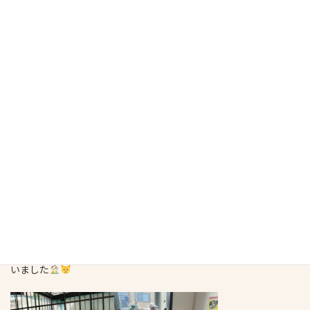
勢手術後用フードを半分入れてみました
19日到着予定で室内用フード購入致しました
2階25.6度
オス部屋24.9度
マリン部屋24.4度
全部屋窓を少し開けて換気しつつ、除湿機はオフでエアコン除湿モ
ード26度設定でオン🌡
午後：ボランティアの神長さんがお世話のお手伝いに来てくださ
いました