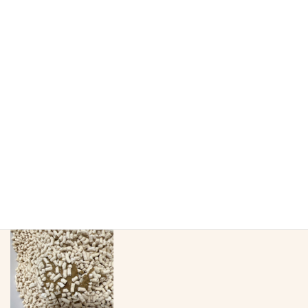
午後:まろちゃん4歳のお誕生日おめでとう
全室嘔吐なし
まるくん緩めの