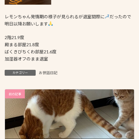
レモンちゃん発情期の様子が見られるが退室間際に
だったので
明日以降お願いします
2階21.9度
殿まる部屋21.8度
ばくきびちくわ部屋21.6度
加湿器オフのまま退室
お世話日記
カテゴリー
前の記事