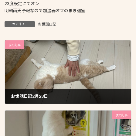
23度設定にてオン
明朝雨天予報なので加湿器オフのまま退室
お世話日記
カテゴリー
前の記事
お世話日記2月23日
2026年2月25日
次の記事