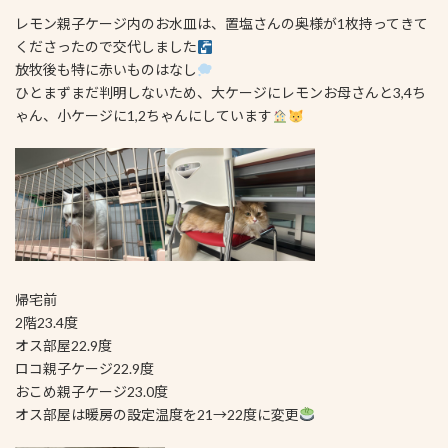
レモン親子ケージ内のお水皿は、置塩さんの奥様が1枚持ってきて
くださったので交代しました
放牧後も特に赤いものはなし
ひとまずまだ判明しないため、大ケージにレモンお母さんと3,4ち
ゃん、小ケージに1,2ちゃんにしています
帰宅前
2階23.4度
オス部屋22.9度
ロコ親子ケージ22.9度
おこめ親子ケージ23.0度
オス部屋は暖房の設定温度を21→22度に変更