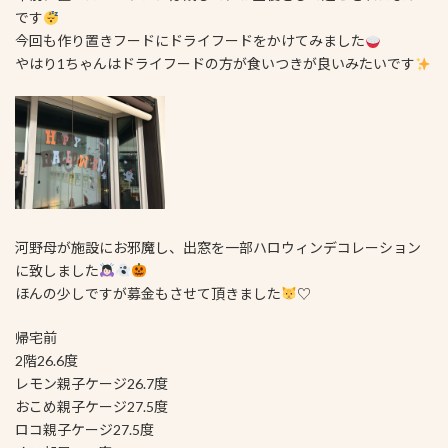
です
今回も作り置きフードにドライフードをかけてみました
やはり1ちゃんはドライフードの方が食いつきが良いみたいです
河野母が施設にお邪魔し、出窓を一部ハロウィンデコレーション
に致しました
ほんの少しですが募金もさせて頂きました
♡
帰宅前
2階26.6度
レモン親子ケージ26.7度
おこめ親子ケージ27.5度
ロコ親子ケージ27.5度