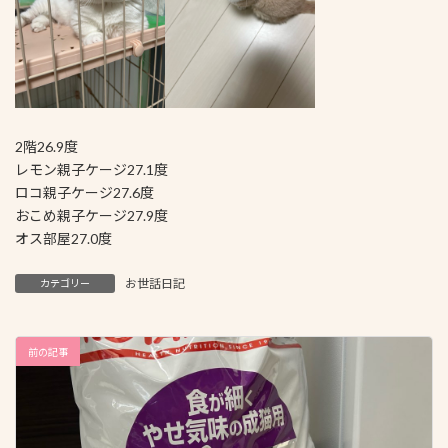
2階26.9度
レモン親子ケージ27.1度
ロコ親子ケージ27.6度
おこめ親子ケージ27.9度
オス部屋27.0度
お世話日記
カテゴリー
前の記事