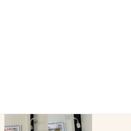
作業終了時
レモン親子ケージ28.9度
ロコ親子ケージ27.5度
おこめちゃんケージ27.6度
オス部屋27.9度
2階28.2度
午後：ストッパーが届いたので設置しましたが、まさかのパーテ
ーション側の粘着テープが外れていました。
素材的には壁側の方が相性悪そうなのに
ひとまず、再度パーテーションと強めに押し付けて、帰宅時にはミ
ニフェンスも置いてみます。
ストッパーは6個セットだったので、二重にするかと悩み中です
が、貼れる幅がなく画像のように斜めにしないと厳しいです