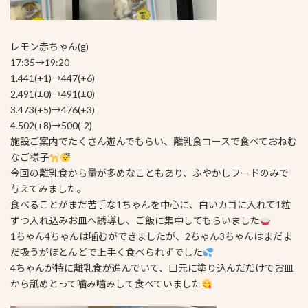
レモン赤ちゃん(g)
17:35→19:20
1.441(+1)→447(+6)
2.491(±0)→491(±0)
3.473(+5)→476(+3)
4.502(+8)→500(-2)
施設ご案内でたくさん遊んでもらい、離乳食コースで食べておねむ
なご様子
今回の離乳食から量が多めなこともあり、ふやかしフードのみで
与えてみました。
食べることがまだ苦手な1ちゃんを中心に、白いカゴに入れて1粒
ずつ入れ込みお皿へ誘導し、ご飯に集中してもらいました
1ちゃん4ちゃんは噛むができましたが、2ちゃん3ちゃんはまだま
だ吸うがほとんどで上手く食べられずでした
4ちゃんが特に離乳食が進んでいて、口元に塗り込んだだけでお皿
から舐めとって噛み噛みして食べていました