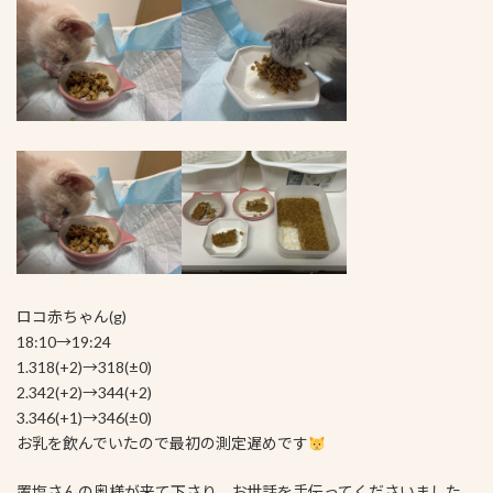
ロコ赤ちゃん(g)
18:10→19:24
1.318(+2)→318(±0)
2.342(+2)→344(+2)
3.346(+1)→346(±0)
お乳を飲んでいたので最初の測定遅めです
置塩さんの奥様が来て下さり、お世話を手伝ってくださいました。