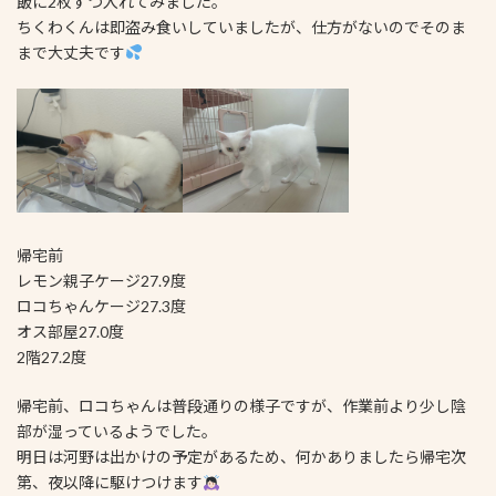
飯に2枚ずつ入れてみました。
ちくわくんは即盗み食いしていましたが、仕方がないのでそのま
まで大丈夫です
帰宅前
レモン親子ケージ27.9度
ロコちゃんケージ27.3度
オス部屋27.0度
2階27.2度
帰宅前、ロコちゃんは普段通りの様子ですが、作業前より少し陰
部が湿っているようでした。
明日は河野は出かけの予定があるため、何かありましたら帰宅次
第、夜以降に駆けつけます