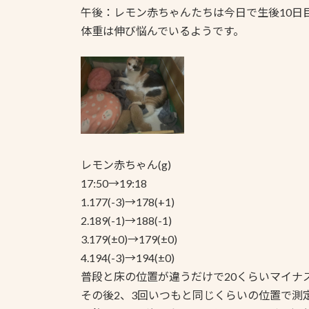
午後：レモン赤ちゃんたちは今日で生後10日
体重は伸び悩んでいるようです。
レモン赤ちゃん(g)
17:50→19:18
1.177(-3)→178(+1)
2.189(-1)→188(-1)
3.179(±0)→179(±0)
4.194(-3)→194(±0)
普段と床の位置が違うだけで20くらいマイナ
その後2、3回いつもと同じくらいの位置で測