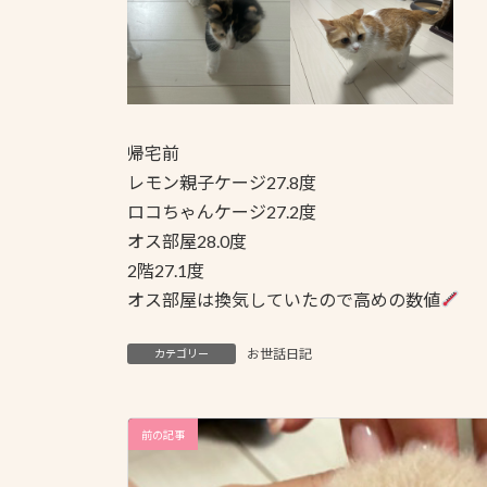
帰宅前
レモン親子ケージ27.8度
ロコちゃんケージ27.2度
オス部屋28.0度
2階27.1度
オス部屋は換気していたので高めの数値
お世話日記
カテゴリー
前の記事