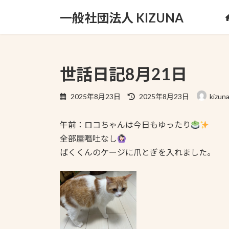
コ
ナ
一般社団法人 KIZUNA
ン
ビ
テ
ゲ
ン
ー
ツ
シ
へ
ョ
世話日記8月21日
ス
ン
キ
に
最
2025年8月23日
2025年8月23日
kizun
ッ
移
終
更
プ
動
午前：ロコちゃんは今日もゆったり
新
日
全部屋嘔吐なし
時
ばくくんのケージに爪とぎを入れました。
: